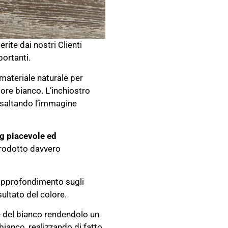
rite dai nostri Clienti
portanti.
materiale naturale per
ore bianco. L’inchiostro
esaltando l’immagine
g piacevole ed
rodotto davvero
 approfondimento sugli
sultato del colore.
re del bianco rendendolo un
bianco, realizzando di fatto