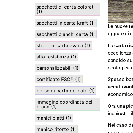
sacchetti di carta colorati
(1)
sacchetti in carta kraft
(1)
Le nuove te
oppure si s
sacchetti bianchi carta
(1)
La
carta ri
shopper carta avana
(1)
eccellenza 
alta resistenza
(1)
candido sul
ecologica d
personalizzabili
(1)
certificate FSC®
(1)
Spesso bas
accattivan
borse di carta riciclata
(1)
economico c
immagine coordinata del
Ora una pic
brand
(1)
inchiostri, 
manici piatti
(1)
Nel caso de
manico ritorto
(1)
poco grigio