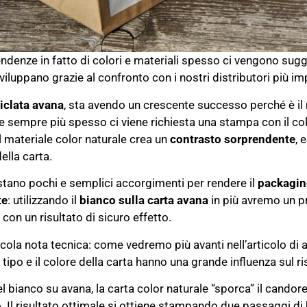
ndenze in fatto di colori e materiali spesso ci vengono sugge
viluppano grazie al confronto con i nostri distributori più im
ciclata avana
, sta avendo un crescente successo perché è il 
e sempre più spesso ci viene richiesta una stampa con il col
 materiale color naturale crea un
contrasto sorprendente
, 
ella carta.
tano pochi e semplici accorgimenti per rendere il
packagin
te
: utilizzando il
bianco sulla carta avana
in più avremo un p
on un risultato di sicuro effetto.
cola nota tecnica: come vedremo più avanti nell’articolo di
il tipo e il colore della carta hanno una grande influenza sul ri
l bianco su avana, la carta color naturale “sporca” il cando
. Il risultato ottimale si ottiene stampando due passaggi di 